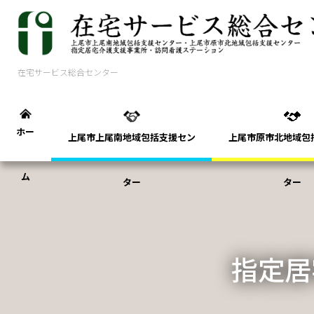
コ
ナ
ン
ビ
テ
ゲ
ン
ー
在宅サービス総合センター
ツ
シ
に
ョ
移
ン
動
に
ホー
上尾市上尾南地域包括支援セン
上尾市原市北地域包
移
動
ム
ター
ター
指定居