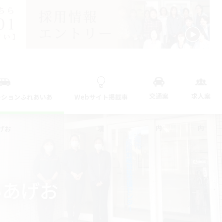
交通案
求人案
ーションふれあいあ
Webサイト掲載事
内
内
げお
項
いあげお